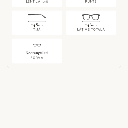
LENTILĂ
PUNTE
(L×Î)
148
146
mm
mm
TIJĂ
LĂȚIME TOTALĂ
Rectangulari
FORMĂ