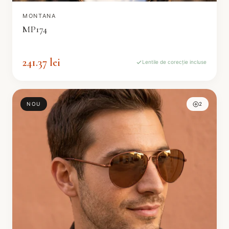
MONTANA
MP174
241.37 lei
Lentile de corecție incluse
NOU
2