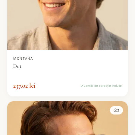
MONTANA
Dot
237.02 lei
Lentile de corecție incluse
2