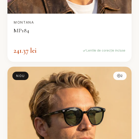
MONTANA
MP184
241.37 lei
Lentile de corecție incluse
NOU
2