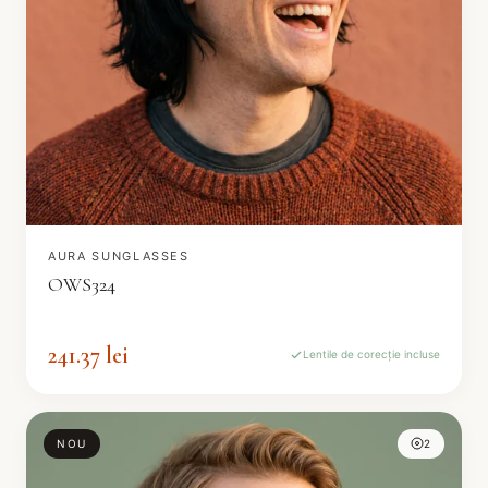
AURA SUNGLASSES
OWS324
241.37 lei
Lentile de corecție incluse
NOU
2