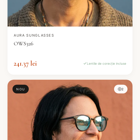
AURA SUNGLASSES
OWS326
241.37 lei
Lentile de corecție incluse
NOU
2