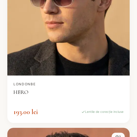
LONDONBE
HERO
193.00 lei
Lentile de corecție incluse
2