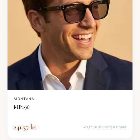
MONTANA
MP196
241.37 lei
Lentile de corecție incluse