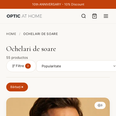
10th ANNIVERSARY - 10% Discount
HOME
/
OCHELARI DE SOARE
Ochelari de soare
55 productos
Filtre
2
Bărbați
3