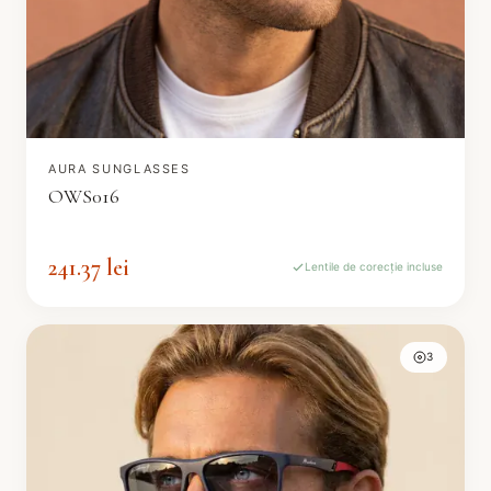
AURA SUNGLASSES
OWS016
241.37 lei
Lentile de corecție incluse
3