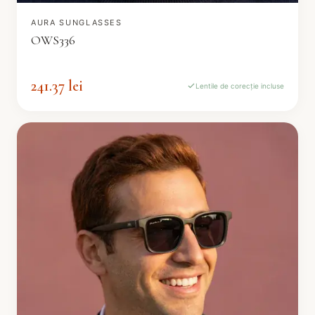
AURA SUNGLASSES
OWS336
241.37 lei
Lentile de corecție incluse