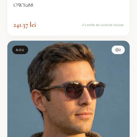
OWS288
241.37 lei
Lentile de corecție incluse
NOU
2