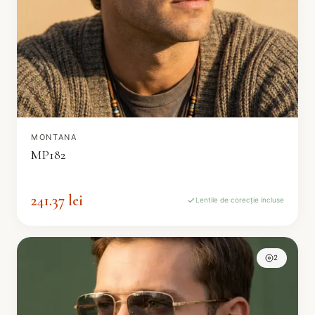
MONTANA
MP182
241.37 lei
Lentile de corecție incluse
2