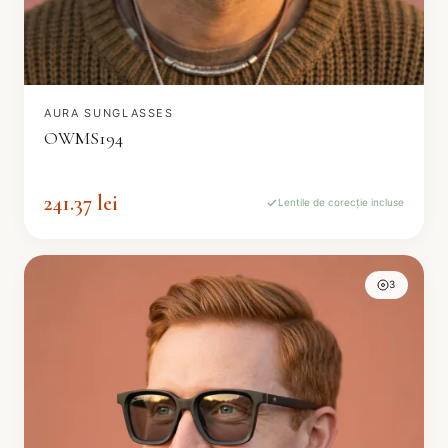
AURA SUNGLASSES
OWMS194
241.37 lei
Lentile de corecție incluse
3