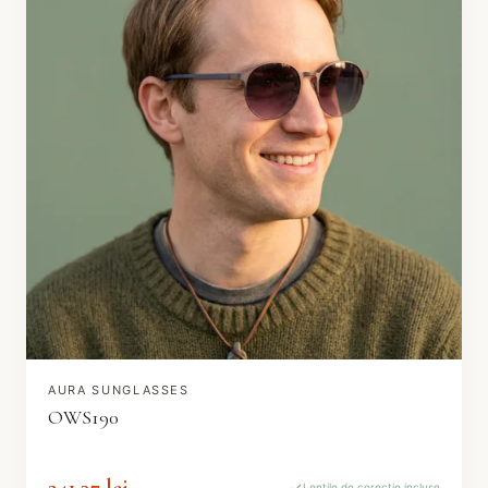
AURA SUNGLASSES
OWS190
241.37 lei
Lentile de corecție incluse