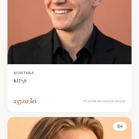
MONTANA
MP58
237.02 lei
Lentile de corecție incluse
4