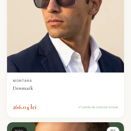
MONTANA
Denmark
266.04 lei
Lentile de corecție incluse
NOU
2