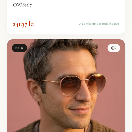
OWS167
241.37 lei
Lentile de corecție incluse
NOU
2