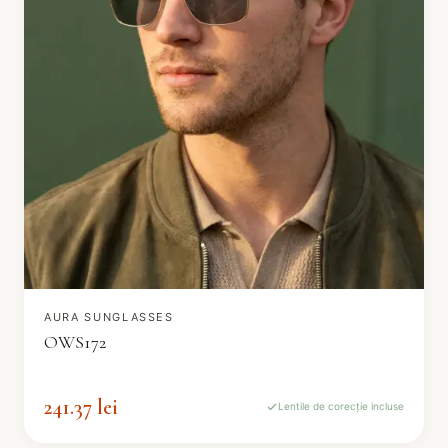
AURA SUNGLASSES
OWS172
241.37 lei
Lentile de corecție incluse