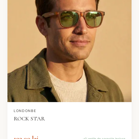
LONDONBE
ROCK STAR
193.00 lei
Lentile de corecție incluse