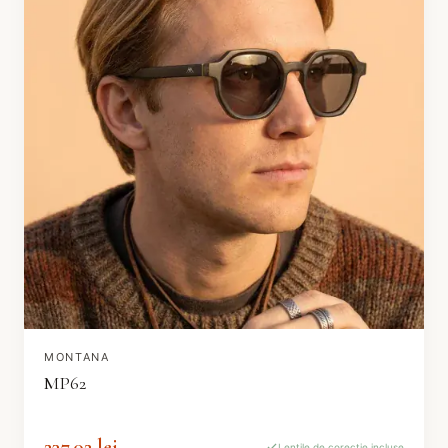
MONTANA
MP62
237.02 lei
Lentile de corecție incluse