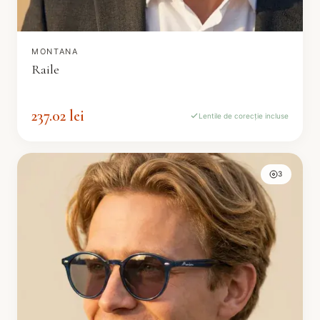
MONTANA
Raile
237.02 lei
Lentile de corecție incluse
3