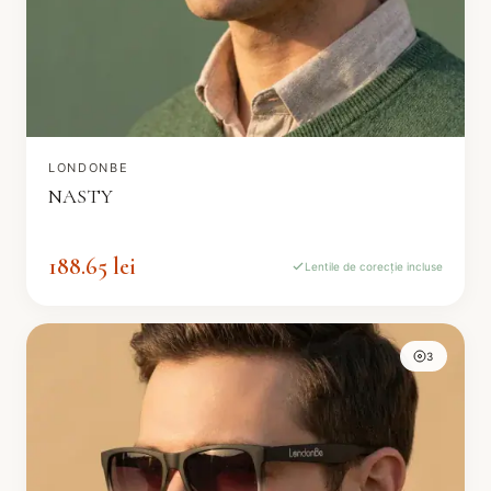
LONDONBE
NASTY
188.65 lei
Lentile de corecție incluse
3