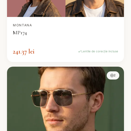
MONTANA
MP174
241.37 lei
Lentile de corecție incluse
2