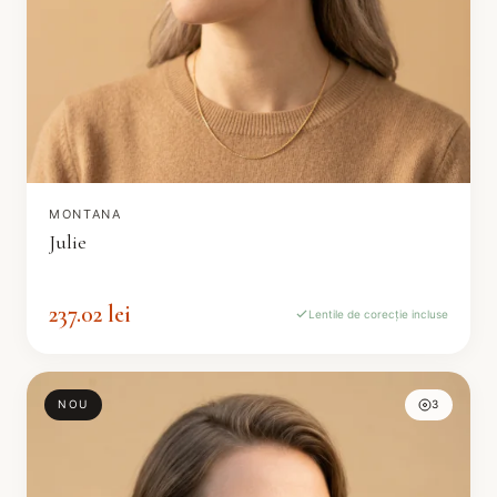
MONTANA
Julie
237.02 lei
Lentile de corecție incluse
NOU
3