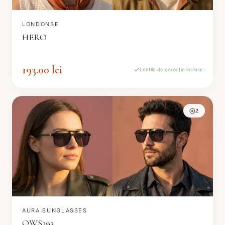
LONDONBE
HERO
193.00 lei
Lentile de corecție incluse
2
AURA SUNGLASSES
OWS293