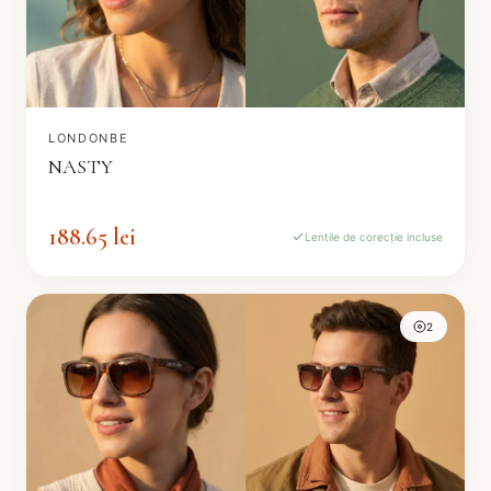
LONDONBE
NASTY
188.65 lei
Lentile de corecție incluse
2