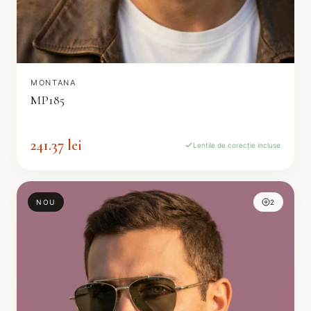
MONTANA
MP185
241.37 lei
Lentile de corecție incluse
NOU
2