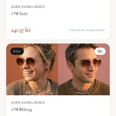
AURA SUNGLASSES
OWS167
241.37 lei
Lentile de corecție incluse
NOU
2
AURA SUNGLASSES
OWMS194