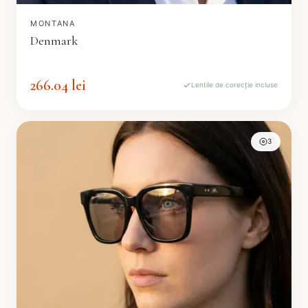
MONTANA
Denmark
266.04 lei
Lentile de corecție incluse
3