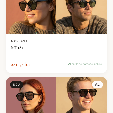
MONTANA
MP182
241.37 lei
Lentile de corecție incluse
NOU
2