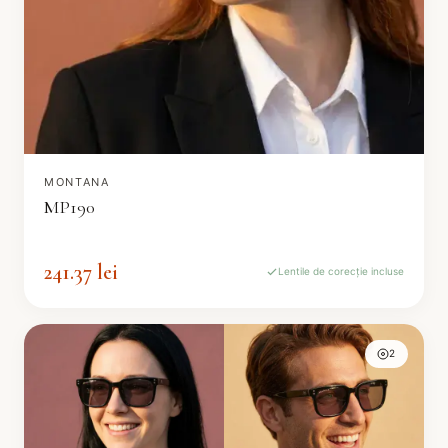
MONTANA
MP190
241.37 lei
Lentile de corecție incluse
2