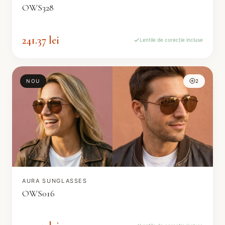
OWS328
241.37 lei
Lentile de corecție incluse
NOU
2
AURA SUNGLASSES
OWS016