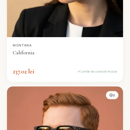
MONTANA
California
237.02 lei
Lentile de corecție incluse
3