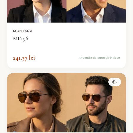
MONTANA
MP196
241.37 lei
Lentile de corecție incluse
2