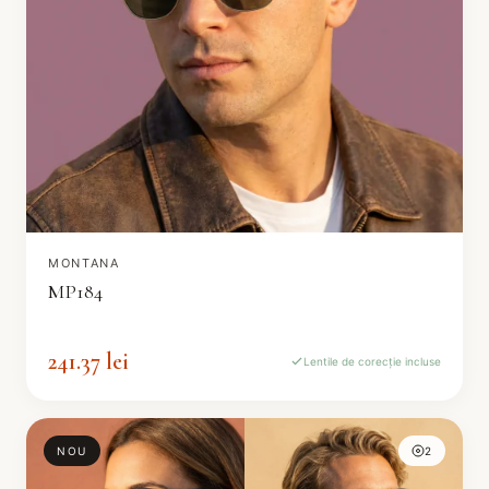
MONTANA
MP184
241.37 lei
Lentile de corecție incluse
NOU
2