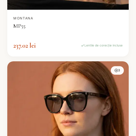
MONTANA
MP55
237.02 lei
Lentile de corecție incluse
3