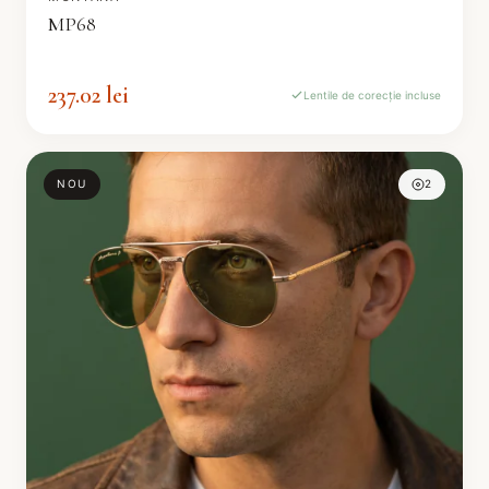
MP68
237.02 lei
Lentile de corecție incluse
NOU
2