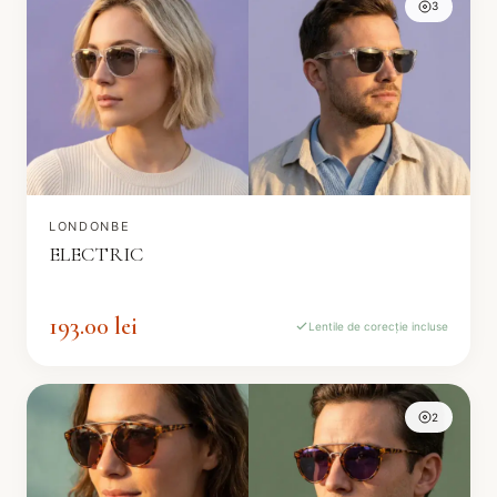
3
LONDONBE
ELECTRIC
193.00 lei
Lentile de corecție incluse
2