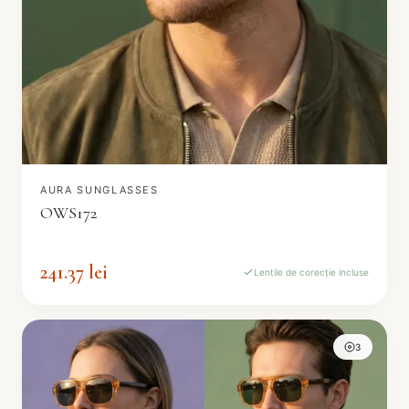
AURA SUNGLASSES
OWS172
241.37 lei
Lentile de corecție incluse
3