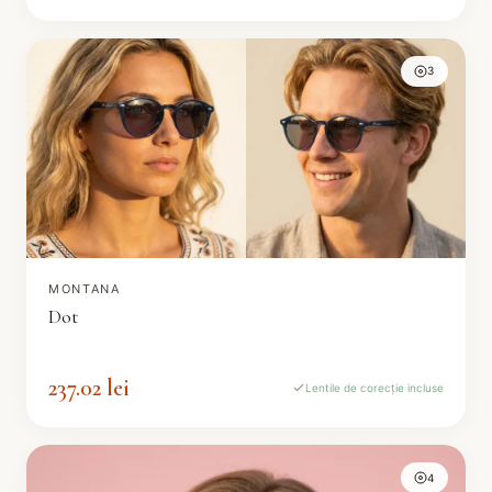
3
MONTANA
Dot
237.02 lei
Lentile de corecție incluse
4