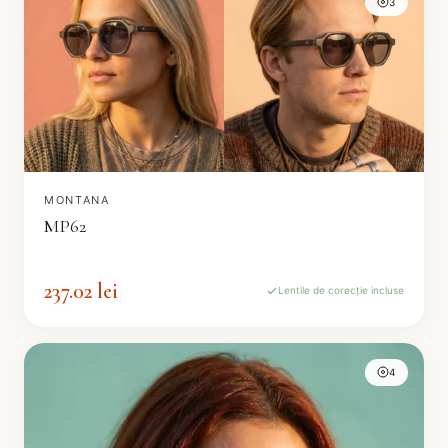
3
MONTANA
MP62
237.02 lei
Lentile de corecție incluse
4