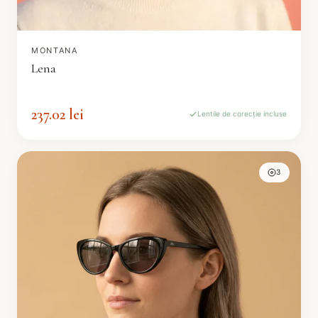
MONTANA
Lena
237.02 lei
Lentile de corecție incluse
3