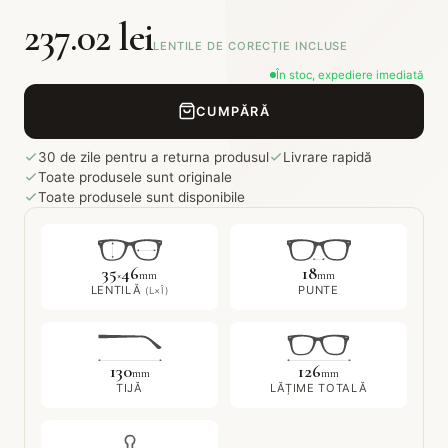
237.02 lei
LENTILE DE CORECȚIE INCLUSE
În stoc, expediere imediată
CUMPĂRĂ
30 de zile pentru a returna produsul
Livrare rapidă
Toate produsele sunt originale
Toate produsele sunt disponibile
35
46
18
×
mm
mm
LENTILĂ
PUNTE
(L×Î)
130
126
mm
mm
TIJĂ
LĂȚIME TOTALĂ