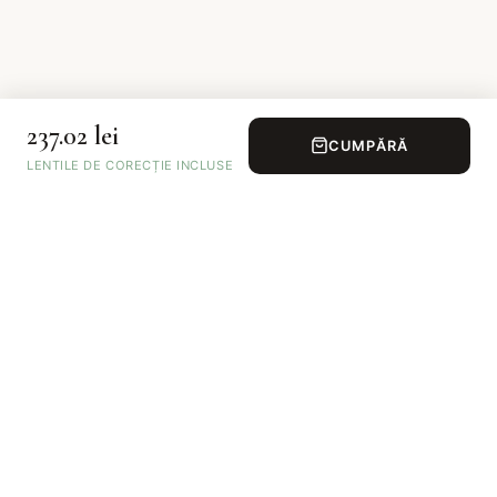
237.02 lei
CUMPĂRĂ
LENTILE DE CORECȚIE INCLUSE
Opticianul dvs. online de încredere. Ochelari de vedere și
ochelari de soare cu lentile incluse.