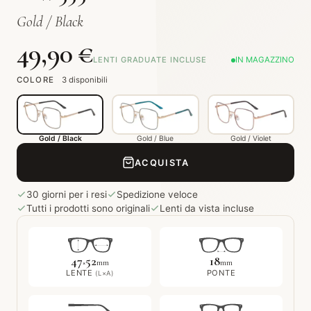
Gold / Black
49,90 €
LENTI GRADUATE INCLUSE
IN MAGAZZINO
COLORE
3 disponibili
Gold / Black
Gold / Blue
Gold / Violet
ACQUISTA
30 giorni per i resi
Spedizione veloce
Tutti i prodotti sono originali
Lenti da vista incluse
47
52
18
×
mm
mm
LENTE
PONTE
(L×A)