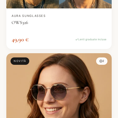
AURA SUNGLASSES
OWS326
49,90 €
Lenti graduate incluse
NOVITÀ
2