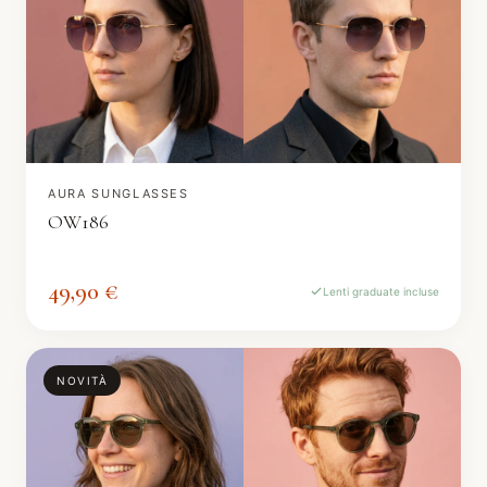
AURA SUNGLASSES
OW186
49,90 €
Lenti graduate incluse
NOVITÀ