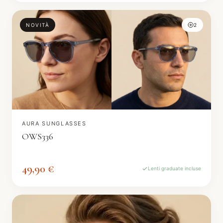
NOVITÀ
2
AURA SUNGLASSES
OWS336
49,90 €
Lenti graduate incluse