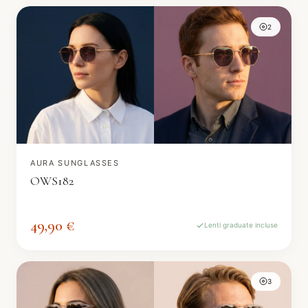
2
AURA SUNGLASSES
OWS182
49,90 €
Lenti graduate incluse
3