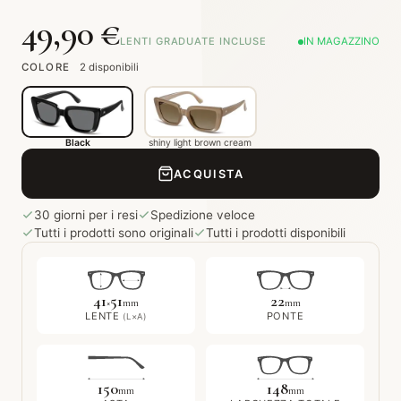
49,90 €
LENTI GRADUATE INCLUSE
IN MAGAZZINO
COLORE
2 disponibili
Black
shiny light brown cream
ACQUISTA
30 giorni per i resi
Spedizione veloce
Tutti i prodotti sono originali
Tutti i prodotti disponibili
41
51
22
×
mm
mm
LENTE
PONTE
(L×A)
150
148
mm
mm