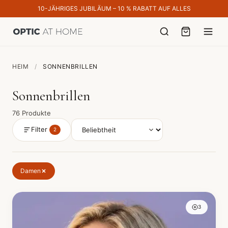
10-JÄHRIGES JUBILÄUM – 10 % RABATT AUF ALLES
HEIM
/
SONNENBRILLEN
Sonnenbrillen
76 Produkte
Filter
2
Damen
3