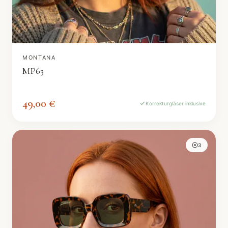
MONTANA
MP63
49,00 €
Korrekturgläser inklusive
3