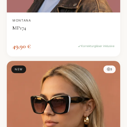
MONTANA
MP174
49,90 €
Korrekturgläser inklusive
NEW
3