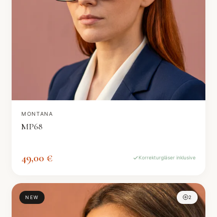
MONTANA
MP68
49,00 €
Korrekturgläser inklusive
NEW
2