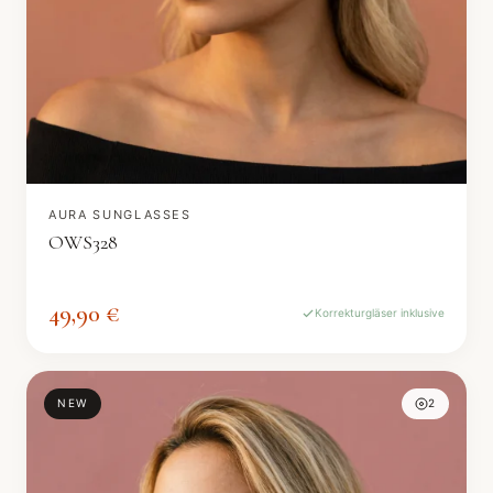
AURA SUNGLASSES
OWS328
49,90 €
Korrekturgläser inklusive
NEW
2