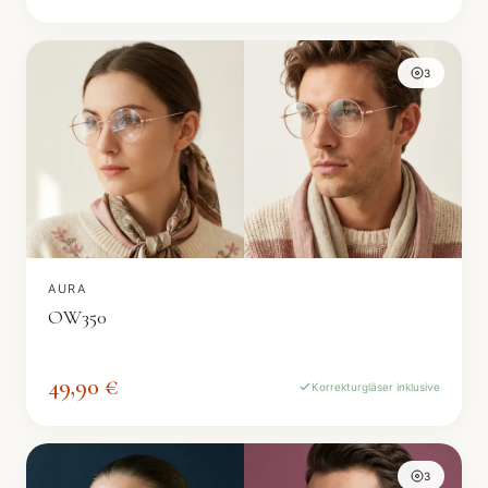
3
AURA
OW350
49,90 €
Korrekturgläser inklusive
3