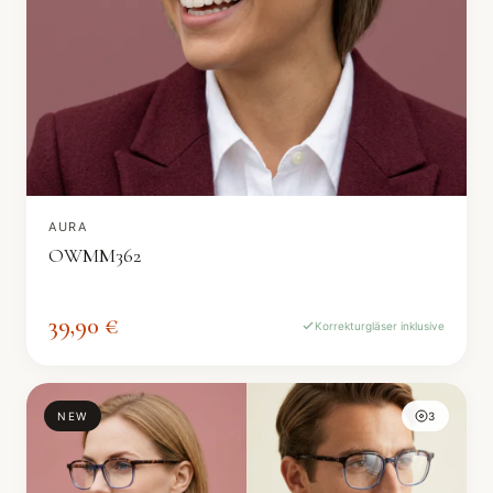
AURA
OWMM362
39,90 €
Korrekturgläser inklusive
NEW
3