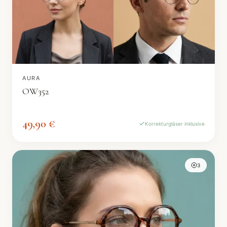
AURA
OW352
49,90 €
Korrekturgläser inklusive
3