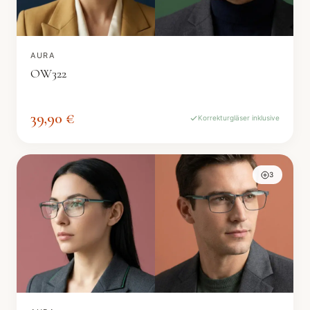
AURA
OW322
39,90 €
Korrekturgläser inklusive
3