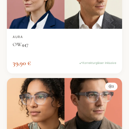
AURA
OW447
39,90 €
Korrekturgläser inklusive
3