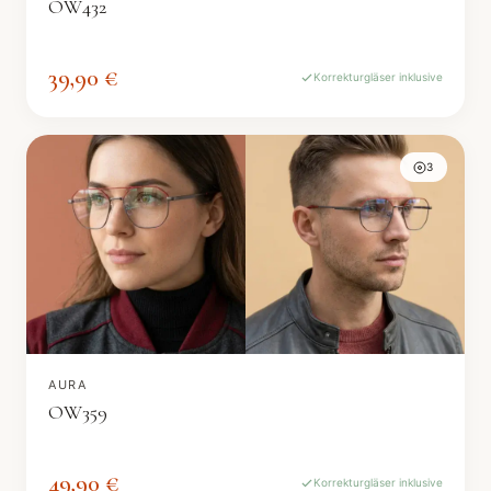
OW432
39,90 €
Korrekturgläser inklusive
3
AURA
OW359
49,90 €
Korrekturgläser inklusive