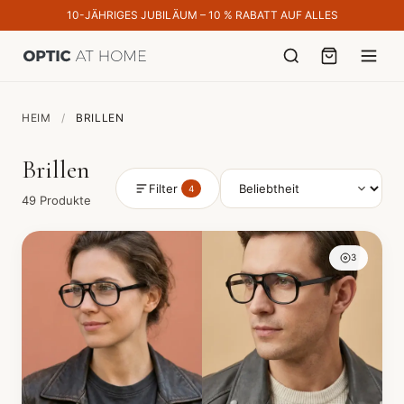
10-JÄHRIGES JUBILÄUM – 10 % RABATT AUF ALLES
HEIM
/
BRILLEN
Brillen
Filter
4
49 Produkte
3