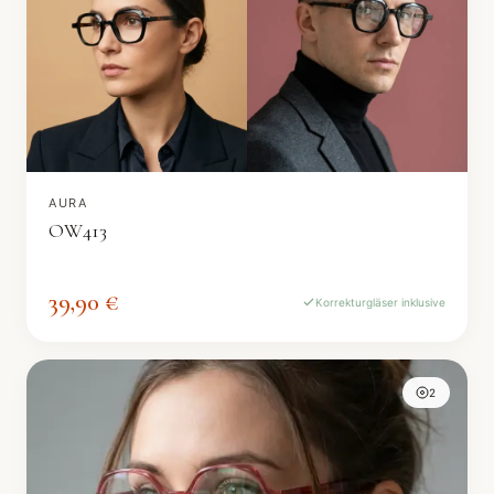
AURA
OW413
39,90 €
Korrekturgläser inklusive
2