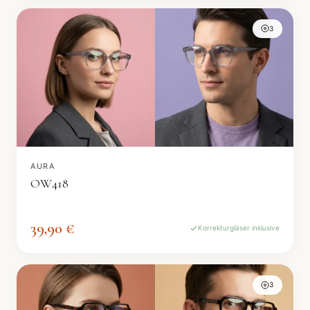
3
AURA
OW418
39,90 €
Korrekturgläser inklusive
3