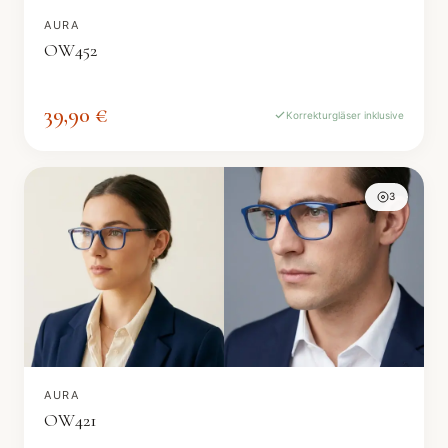
AURA
OW452
39,90 €
Korrekturgläser inklusive
3
AURA
OW421