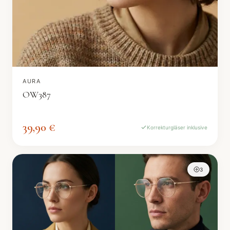
AURA
OW387
39,90 €
Korrekturgläser inklusive
3