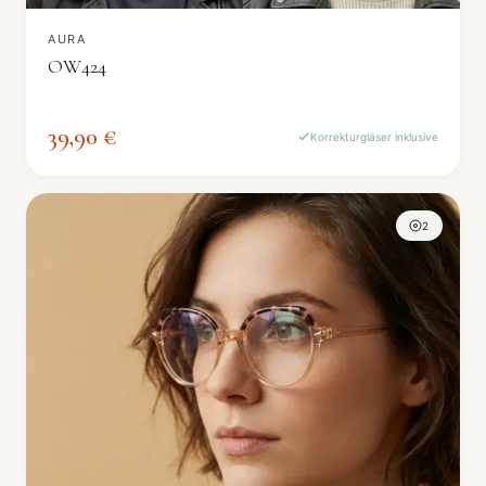
AURA
OW424
39,90 €
Korrekturgläser inklusive
2