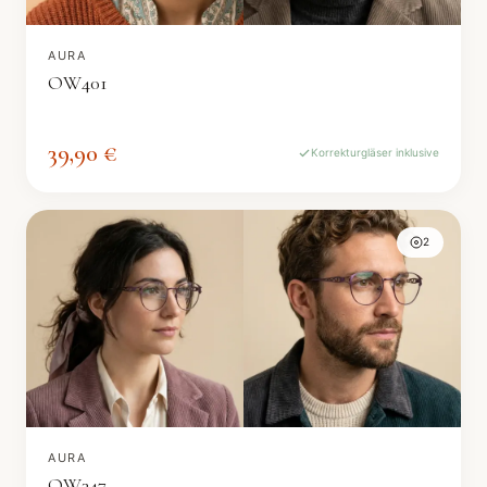
AURA
OW401
39,90 €
Korrekturgläser inklusive
2
AURA
OW347