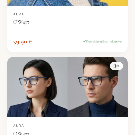
AURA
OW417
39,90 €
Korrekturgläser inklusive
3
AURA
OW422