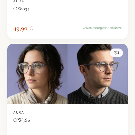
AURA
OW034
49,90 €
Korrekturgläser inklusive
3
AURA
OW366