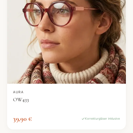
AURA
OW433
39,90 €
Korrekturgläser inklusive