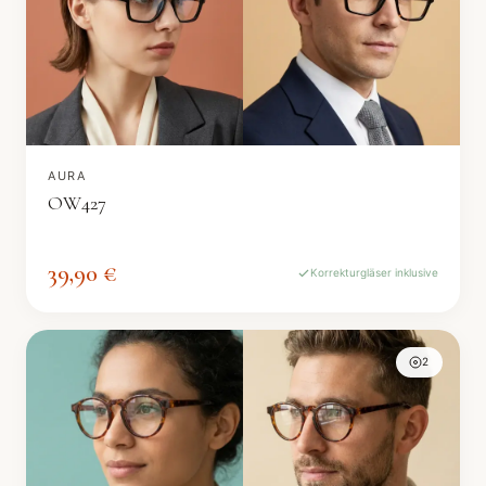
AURA
OW427
39,90 €
Korrekturgläser inklusive
2