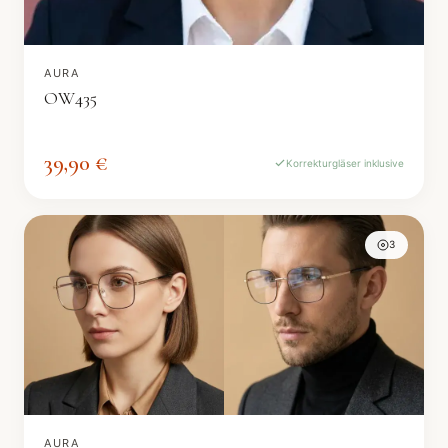
AURA
OW435
39,90 €
Korrekturgläser inklusive
3
AURA