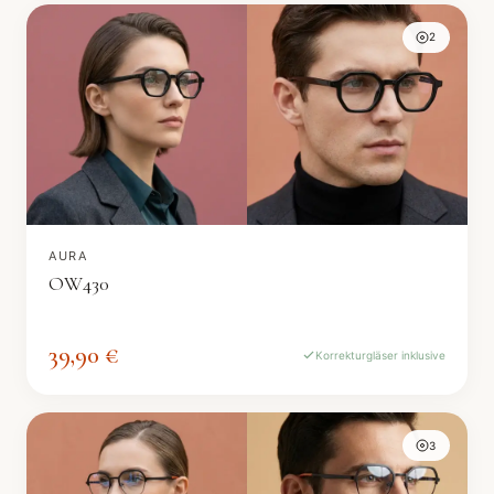
2
AURA
OW430
39,90 €
Korrekturgläser inklusive
3