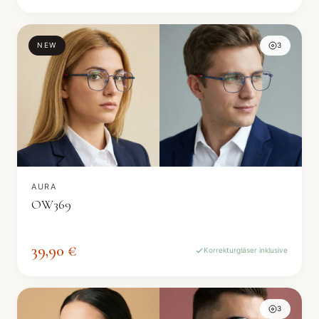
NEW
3
AURA
OW369
39,90 €
Korrekturgläser inklusive
3