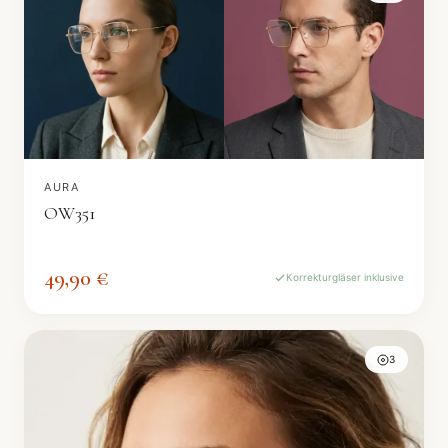
AURA
OW351
49,90 €
Korrekturgläser inklusive
3