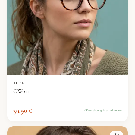
AURA
OW011
39,90 €
Korrekturgläser inklusive
3