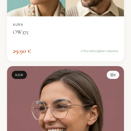
AURA
OW375
29,90 €
Korrekturgläser inklusive
NEW
3