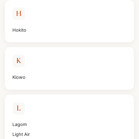
H
Hokito
K
Kiowo
L
Lagom
Light Air