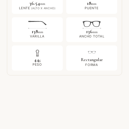
36
54
18
×
mm
mm
LENTE
PUENTE
(ALTO X ANCHO)
138
136
mm
mm
VARILLA
ANCHO TOTAL
44
Rectangular
g
PESO
FORMA