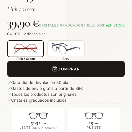
Pink / Green
39,90 €
CRISTALES GRADUADOS INCLUÍDOS
EN STOCK
COLOR
2 disponibles
Pink / Green
Grey
COMPRAR
Garantía de devolución 30 días
Gastos de envío gratis a partir de 89€
Todos los productos son originales
Cristales graduados incluidos
51
52
19
×
mm
mm
LENTE
PUENTE
(ALTO X ANCHO)