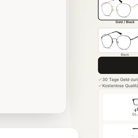
Gold / Black
Black
30 Tage Geld-zur
Kostenlose Qualit
4
GL