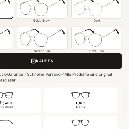
Gold / Brown
Gold
Silver / Blue
Gold / Red
KAUFEN
ück-Garantie
Schneller Versand
Alle Produkte sind original
ätsgläser
8
52
19
×
mm
mm
AS
STEG
(B×H)