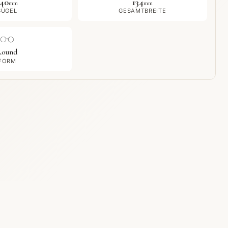
140
134
mm
mm
BÜGEL
GESAMTBREITE
Round
FORM